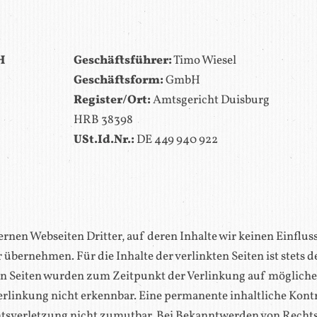
H
Geschäftsführer:
Timo Wiesel
Geschäftsform:
GmbH
Register/Ort:
Amtsgericht Duisburg
HRB 38398
USt.Id.Nr.:
DE 449 940 922
rnen Webseiten Dritter, auf deren Inhalte wir keinen Einflus
bernehmen. Für die Inhalte der verlinkten Seiten ist stets de
kten Seiten wurden zum Zeitpunkt der Verlinkung auf möglich
rlinkung nicht erkennbar. Eine permanente inhaltliche Kontro
tsverletzung nicht zumutbar. Bei Bekanntwerden von Rechts