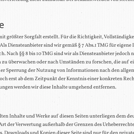
te
t größter Sorgfalt erstellt. Für die Richtigkeit, Vollständigk
s Diensteanbieter sind wir gemäß § 7 Abs.1 TMG für eigene I
. Nach §§ 8 bis 10 TMG sind wir als Diensteanbieter jedoch ni
 zu überwachen oder nach Umständen zu forschen, die auf ein
er Sperrung der Nutzung von Informationen nach den allgem
edoch erst ab dem Zeitpunkt der Kenntnis einer konkreten Re
ungen werden wir diese Inhalte umgehend entfernen.
llten Inhalte und Werke auf diesen Seiten unterliegen dem de
 Art der Verwertung außerhalb der Grenzen des Urheberrecht
rs. Downloads und Kopien dieser Seite sind nur für den priva